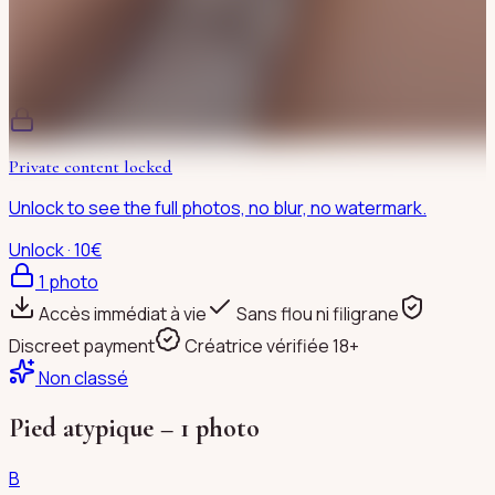
Private content locked
Unlock to see the full photos, no blur, no watermark.
Unlock · 10€
1
photo
Accès immédiat à vie
Sans flou ni filigrane
Discreet payment
Créatrice vérifiée 18+
Non classé
Pied atypique – 1 photo
B