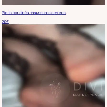
Pieds boudinés chaussures serrées
20
€