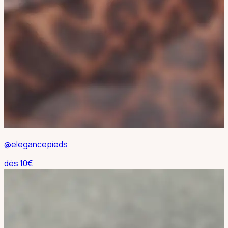
@elegancepieds
dès
10
€