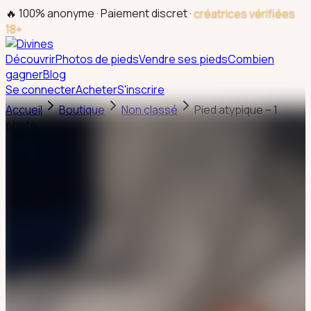
🔥 100% anonyme · Paiement discret ·
créatrices vérifiées
18+
Découvrir
Photos de pieds
Vendre ses pieds
Combien
gagner
Blog
Se connecter
Acheter
S'inscrire
Accueil
Boutique
Non classé
Pied atypique – 1
photo