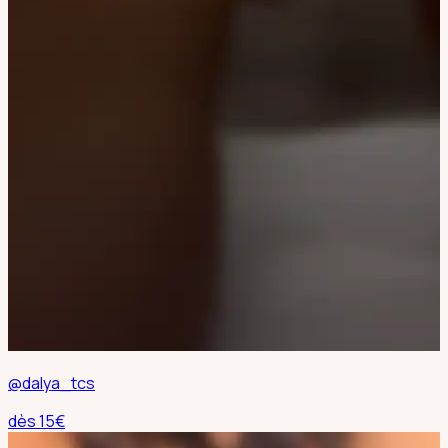
@dalya_tcs
dès
15
€