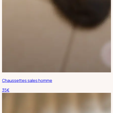
Chaussettes sales homme
35
€