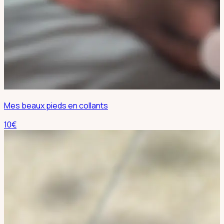
Mes beaux pieds en collants
10
€