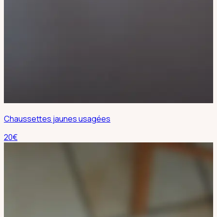
Chaussettes jaunes usagées
20
€