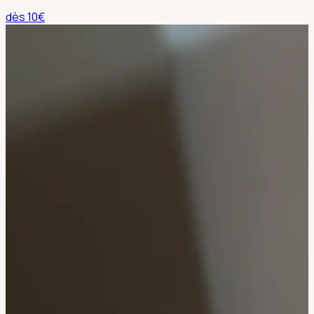
dès
10
€