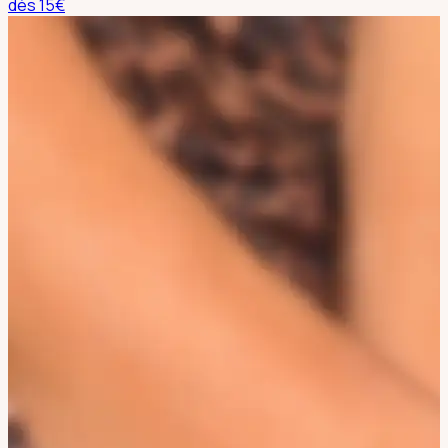
dès
15
€