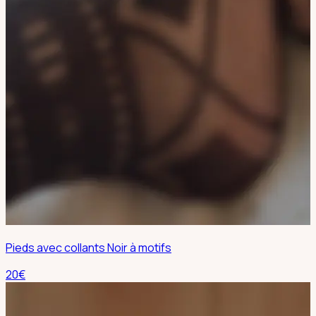
Pieds avec collants Noir à motifs
20
€