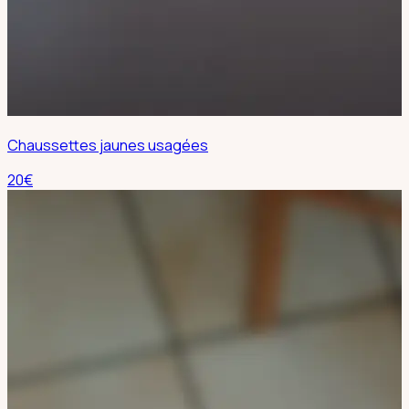
Chaussettes jaunes usagées
20
€