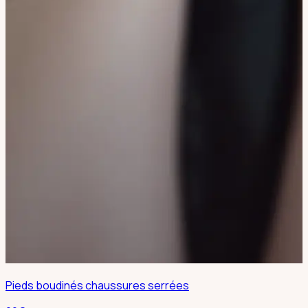
Pieds boudinés chaussures serrées