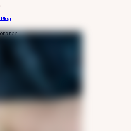
+
r
Blog
fond noir