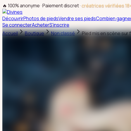
🔥 100% anonyme · Paiement discret ·
créatrices vérifiées 18
Découvrir
Photos de pieds
Vendre ses pieds
Combien gagne
Se connecter
Acheter
S'inscrire
Accueil
Boutique
Non classé
Pied mis en scène sur 