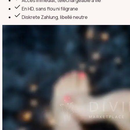
Accès immédiat, téléchargeable à vie
En HD, sans flou ni filigrane
Diskrete Zahlung
, libellé neutre