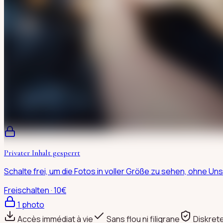
Privater Inhalt gesperrt
Schalte frei, um die Fotos in voller Größe zu sehen, ohne 
Freischalten · 10€
1
photo
Accès immédiat à vie
Sans flou ni filigrane
Diskret