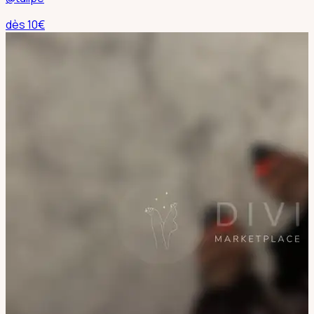
dès
10
€