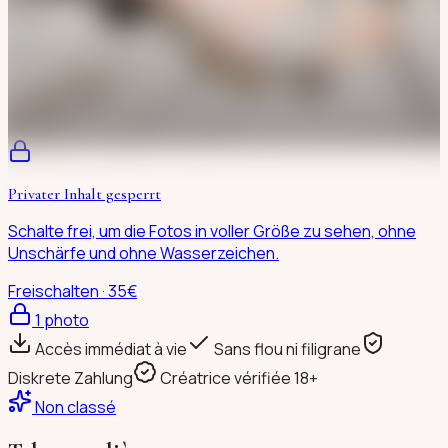
Privater Inhalt gesperrt
Schalte frei, um die Fotos in voller Größe zu sehen, ohne
Unschärfe und ohne Wasserzeichen.
Freischalten · 35€
1
photo
Accès immédiat à vie
Sans flou ni filigrane
Diskrete Zahlung
Créatrice vérifiée 18+
Non classé