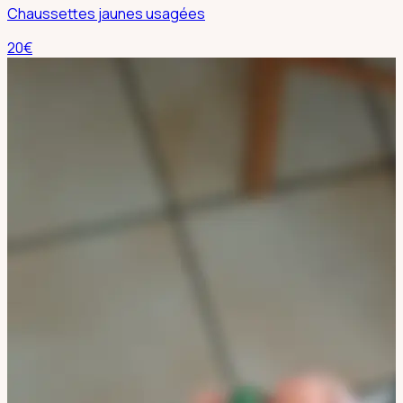
Chaussettes jaunes usagées
20
€