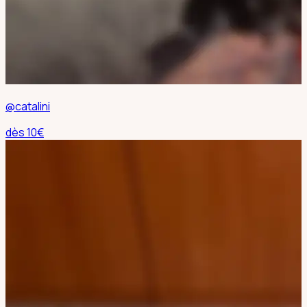
@catalini
dès
10
€