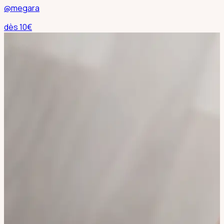
@megara
dès
10
€