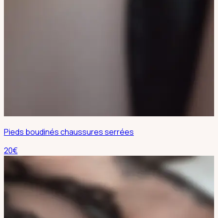
Pieds boudinés chaussures serrées
20
€