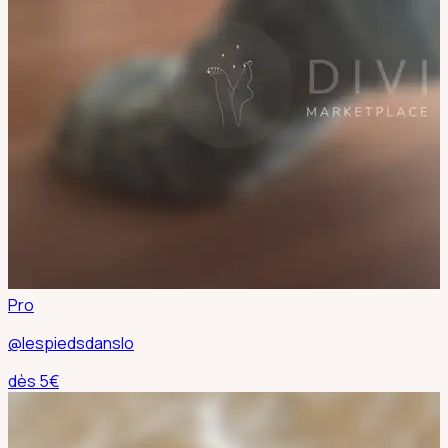
Pro
@lespiedsdanslo
dès
5
€