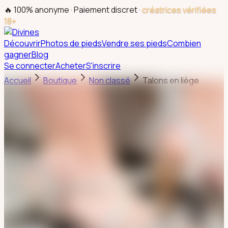
🔥 100% anonyme · Paiement discret ·
créatrices vérifiées
18+
Découvrir
Photos de pieds
Vendre ses pieds
Combien
gagner
Blog
Se connecter
Acheter
S'inscrire
Accueil
Boutique
Non classé
Talons en liège