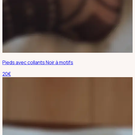
Pieds avec collants Noir à motifs
20
€