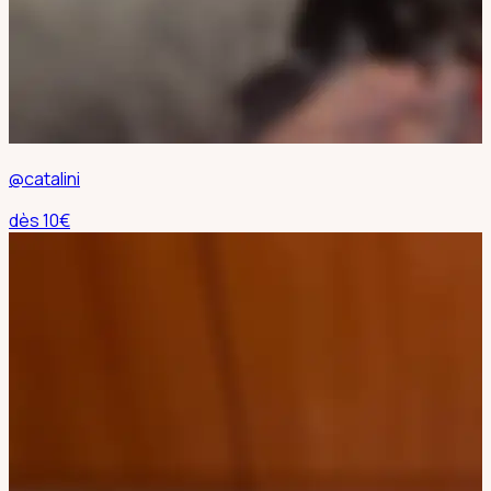
@catalini
dès
10
€