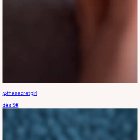
@thesecretgirl
dès
5
€