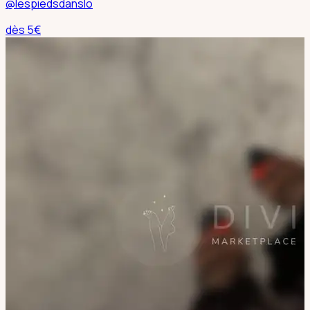
@lespiedsdanslo
dès
5
€