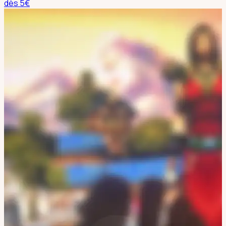
dès
5
€