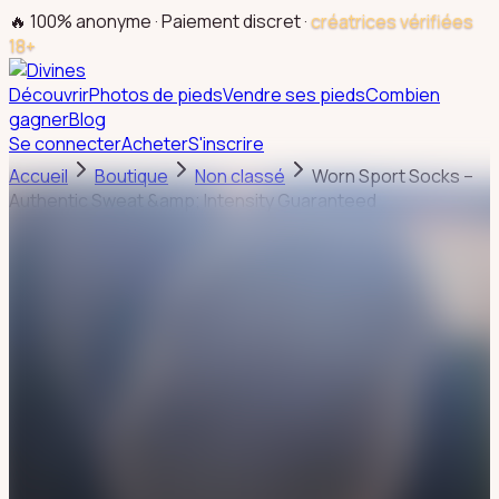
🔥 100% anonyme · Paiement discret ·
créatrices vérifiées
18+
Découvrir
Photos de pieds
Vendre ses pieds
Combien
gagner
Blog
Se connecter
Acheter
S'inscrire
Accueil
Boutique
Non classé
Worn Sport Socks –
Authentic Sweat &amp; Intensity Guaranteed