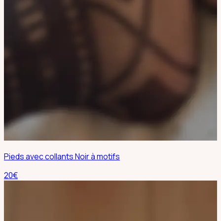
Pieds avec collants Noir à motifs
20
€