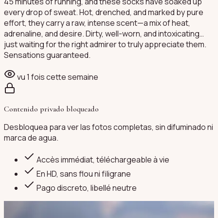
45 minutes of running, and these socks have soaked up
every drop of sweat. Hot, drenched, and marked by pure
effort, they carry a raw, intense scent—a mix of heat,
adrenaline, and desire. Dirty, well-worn, and intoxicating…
just waiting for the right admirer to truly appreciate them.
Sensations guaranteed.
vu
1
fois cette semaine
Contenido privado bloqueado
Desbloquea para ver las fotos completas, sin difuminado ni
marca de agua.
Accès immédiat, téléchargeable à vie
En HD, sans flou ni filigrane
Pago discreto
, libellé neutre