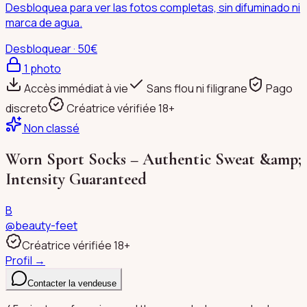
Desbloquea para ver las fotos completas, sin difuminado ni
marca de agua.
Desbloquear · 50€
1
photo
Accès immédiat à vie
Sans flou ni filigrane
Pago
discreto
Créatrice vérifiée 18+
Non classé
Worn Sport Socks – Authentic Sweat &amp;
Intensity Guaranteed
B
@
beauty-feet
Créatrice vérifiée 18+
Profil →
Contacter la vendeuse