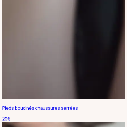
Pieds boudinés chaussures serrées
20
€