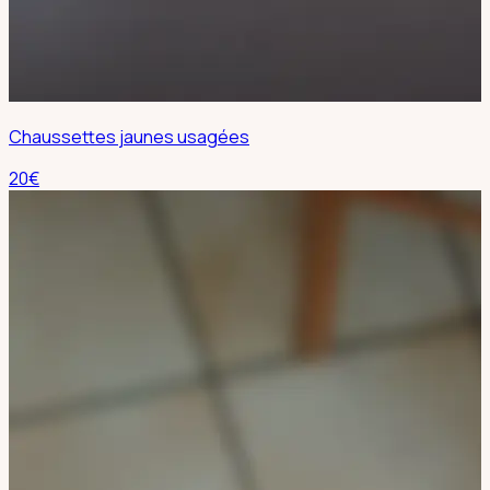
Chaussettes jaunes usagées
20
€