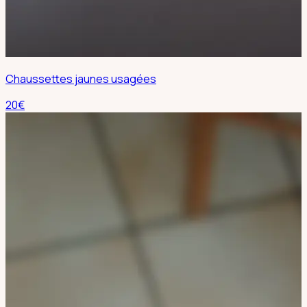
Chaussettes jaunes usagées
20
€