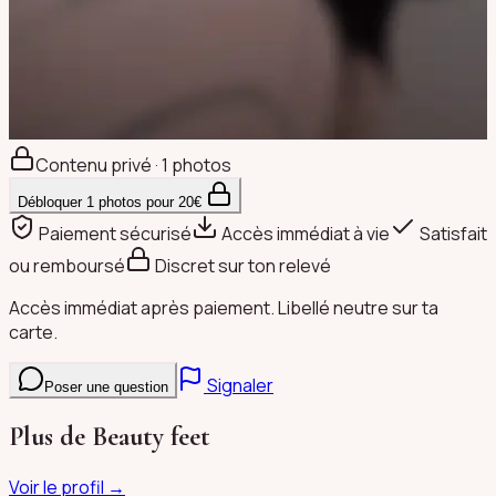
Contenu privé · 1 photos
Débloquer
1
photos pour
20
€
Paiement sécurisé
Accès immédiat à vie
Satisfait
ou remboursé
Discret sur ton relevé
Accès immédiat après paiement. Libellé neutre sur ta
carte.
Signaler
Poser une question
Plus de
Beauty feet
Voir le profil →