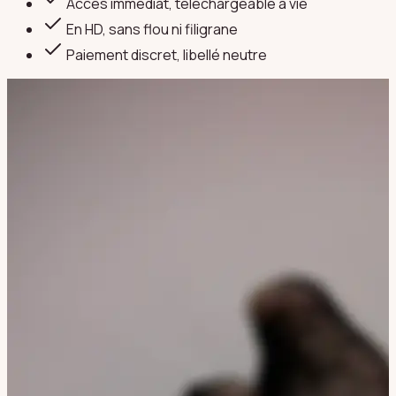
Accès immédiat, téléchargeable à vie
En HD, sans flou ni filigrane
Paiement discret
, libellé neutre