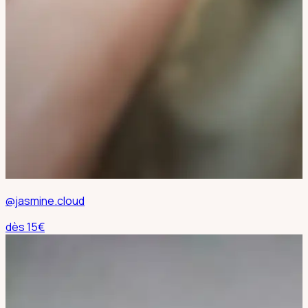
@jasmine.cloud
dès
15
€