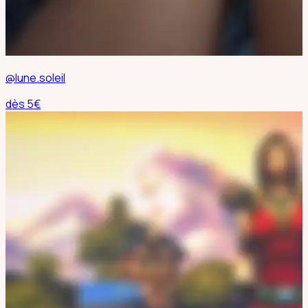
@lune.soleil
dès
5
€