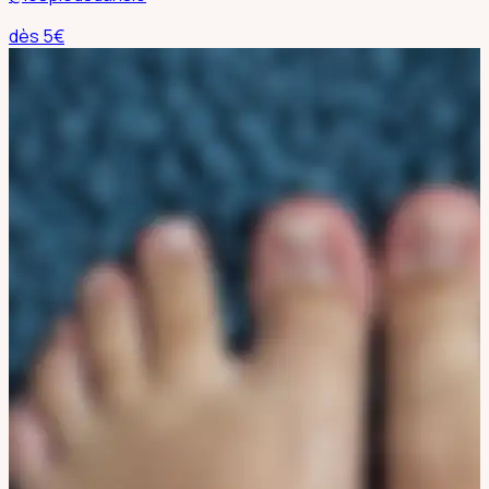
dès
5
€