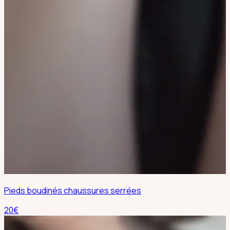
Pieds boudinés chaussures serrées
20
€