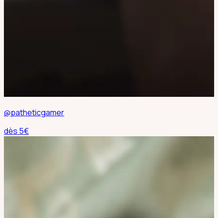
@patheticgamer
dès
5
€