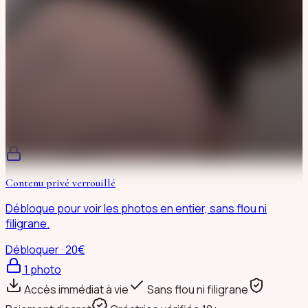
Contenu privé verrouillé
Débloque pour voir les photos en entier, sans flou ni
filigrane.
Débloquer · 20€
1
photo
Accès immédiat à vie
Sans flou ni filigrane