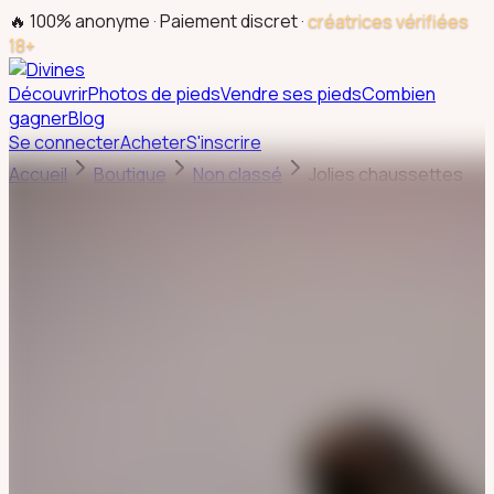
🔥 100% anonyme · Paiement discret ·
créatrices vérifiées
18+
Découvrir
Photos de pieds
Vendre ses pieds
Combien
gagner
Blog
Se connecter
Acheter
S'inscrire
Accueil
Boutique
Non classé
Jolies chaussettes