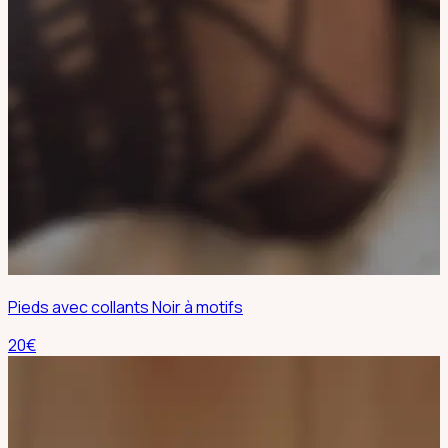
Pieds avec collants Noir à motifs
20
€