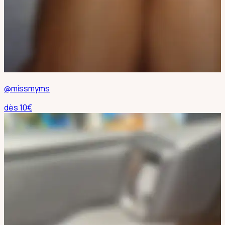
@missmyms
dès
10
€