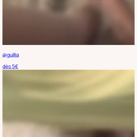
@guillia
dès
5
€