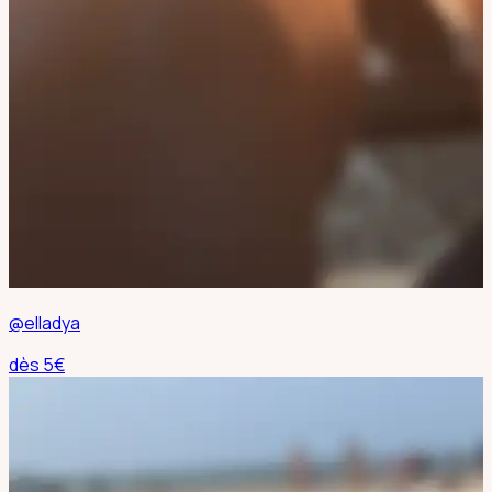
@elladya
dès
5
€