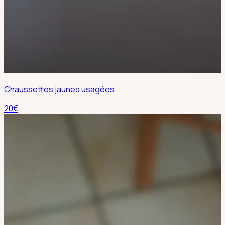
Chaussettes jaunes usagées
20
€