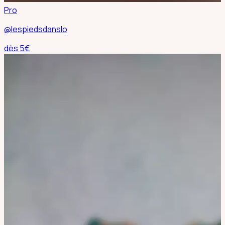
Pro
@lespiedsdanslo
dès
5
€