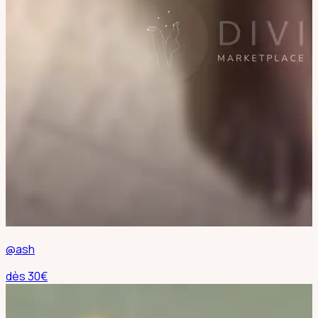
@ash
dès
30
€