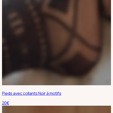
Pieds avec collants Noir à motifs
20
€