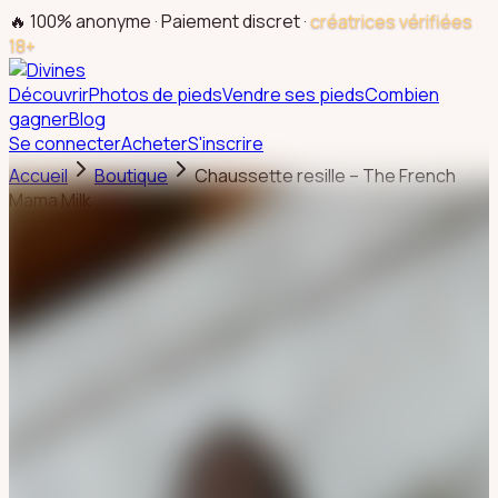
🔥 100% anonyme · Paiement discret ·
créatrices vérifiées
18+
Découvrir
Photos de pieds
Vendre ses pieds
Combien
gagner
Blog
Se connecter
Acheter
S'inscrire
Accueil
Boutique
Chaussette resille – The French
Mama Milk