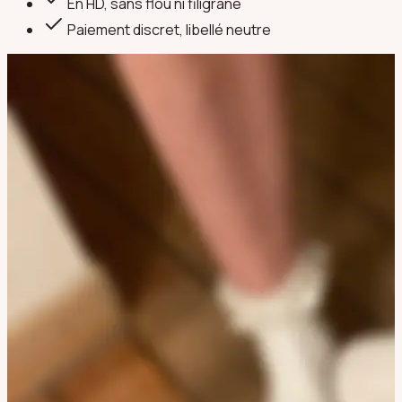
En HD, sans flou ni filigrane
Paiement discret
, libellé neutre