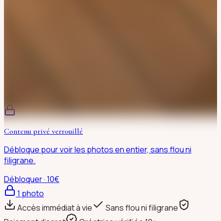
Contenu privé verrouillé
Débloque pour voir les photos en entier, sans flou ni
filigrane.
Débloquer · 10€
1
photo
Accès immédiat à vie
Sans flou ni filigrane