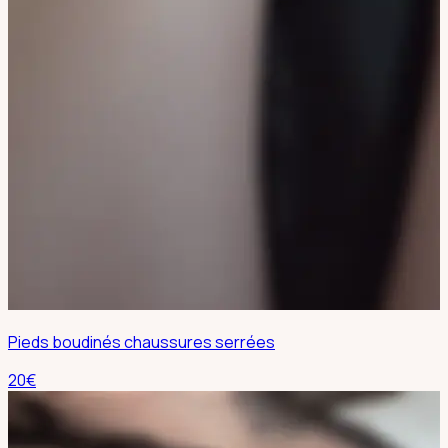
Pieds boudinés chaussures serrées
20
€