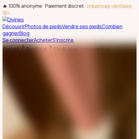
🔥 100% anonyme · Paiement discret ·
créatrices vérifiées
18+
Découvrir
Photos de pieds
Vendre ses pieds
Combien
gagner
Blog
Se connecter
Acheter
S'inscrire
Accueil
Boutique
Pieds avec chaussettes