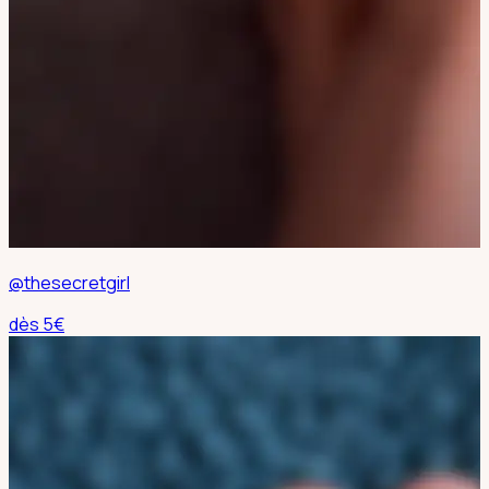
@thesecretgirl
dès
5
€