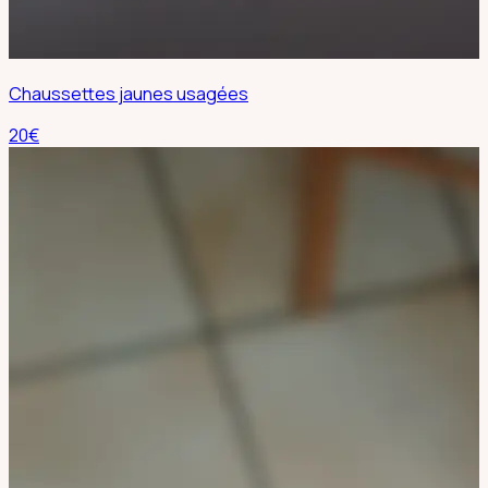
Chaussettes jaunes usagées
20
€