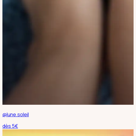
@lune.soleil
dès
5
€