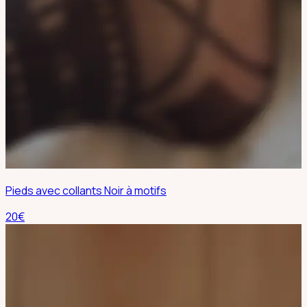
Pieds avec collants Noir à motifs
20
€