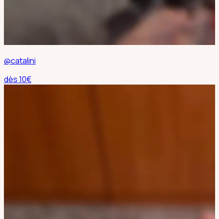
@catalini
dès
10
€