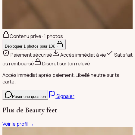
Contenu privé · 1 photos
Débloquer
1
photos pour
10
€
Paiement sécurisé
Accès immédiat à vie
Satisfait
ou remboursé
Discret sur ton relevé
Accès immédiat après paiement. Libellé neutre sur ta
carte.
Signaler
Poser une question
Plus de
Beauty feet
Voir le profil →