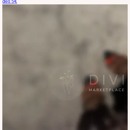
dès
5
€