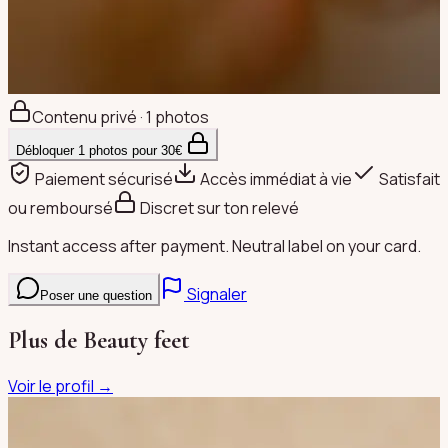
Contenu privé · 1 photos
Débloquer
1
photos pour
30
€
Paiement sécurisé
Accès immédiat à vie
Satisfait
ou remboursé
Discret sur ton relevé
Instant access after payment. Neutral label on your card.
Signaler
Poser une question
Plus de
Beauty feet
Voir le profil →