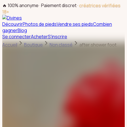
🔥 100% anonyme · Paiement discret ·
créatrices vérifiées
18+
Découvrir
Photos de pieds
Vendre ses pieds
Combien
gagner
Blog
Se connecter
Acheter
S'inscrire
Accueil
Boutique
Non classé
after shower foot