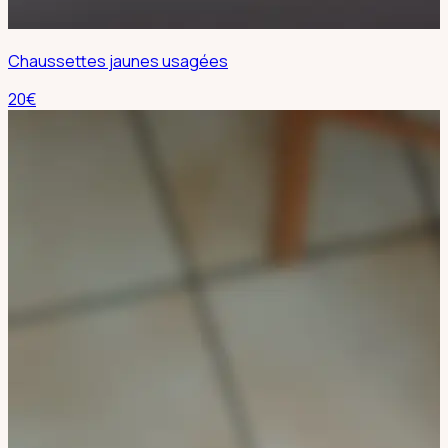
Chaussettes jaunes usagées
20
€