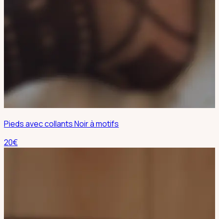
Pieds avec collants Noir à motifs
20
€