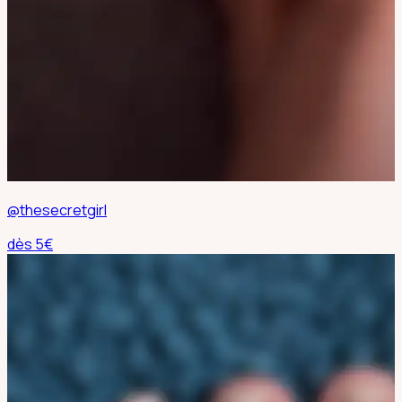
@thesecretgirl
dès
5
€