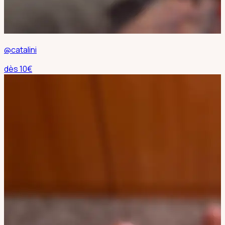
@catalini
dès
10
€