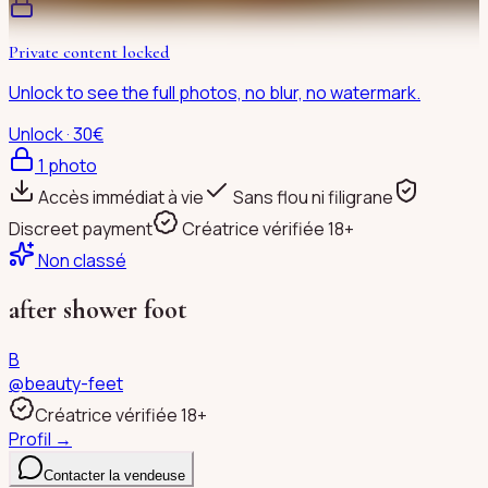
Private content locked
Unlock to see the full photos, no blur, no watermark.
Unlock · 30€
1
photo
Accès immédiat à vie
Sans flou ni filigrane
Discreet payment
Créatrice vérifiée 18+
Non classé
after shower foot
B
@
beauty-feet
Créatrice vérifiée 18+
Profil →
Contacter la vendeuse