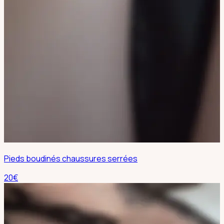
Pieds boudinés chaussures serrées
20
€