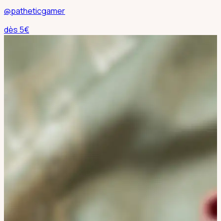
@patheticgamer
dès
5
€