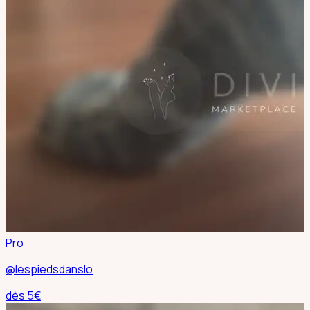
Pro
@lespiedsdanslo
dès
5
€