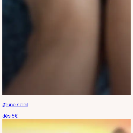
@lune.soleil
dès
5
€