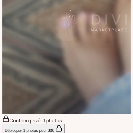
Contenu privé · 1 photos
Débloquer
1
photos pour
30
€