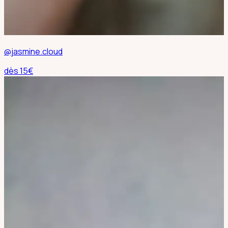
@jasmine.cloud
dès
15
€