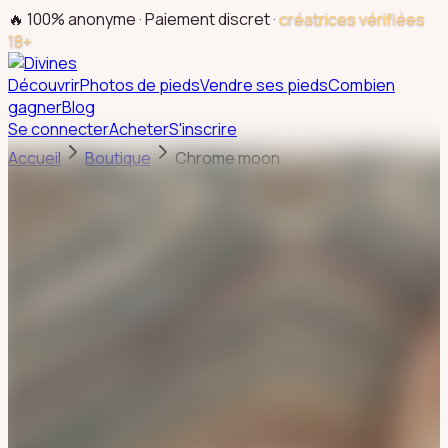
🔥 100% anonyme · Paiement discret ·
créatrices vérifiées
18+
Découvrir
Photos de pieds
Vendre ses pieds
Combien
gagner
Blog
Se connecter
Acheter
S'inscrire
Accueil
Boutique
Chrome moon