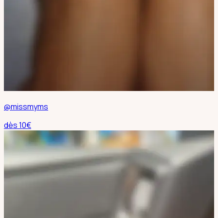
@missmyms
dès
10
€