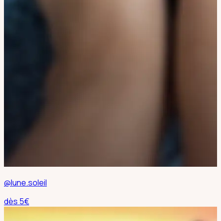
@lune.soleil
dès
5
€