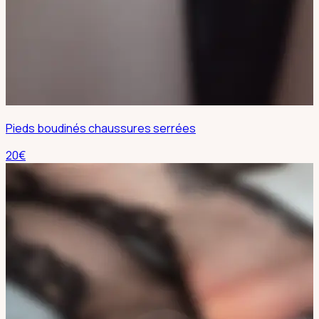
Pieds boudinés chaussures serrées
20
€