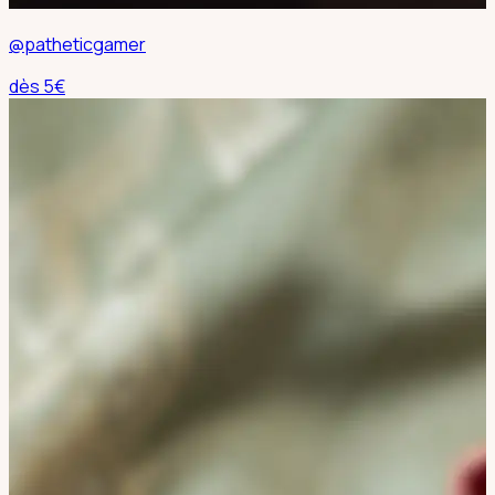
@patheticgamer
dès
5
€