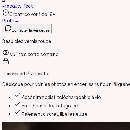
@
beauty-feet
Créatrice vérifiée 18+
Profil →
Contacter la vendeuse
Beau pied vernis rouge
vu
1
fois cette semaine
Contenu privé verrouillé
Débloque pour voir les photos en entier, sans flou ni filigran
Accès immédiat, téléchargeable à vie
En HD, sans flou ni filigrane
Paiement discret
, libellé neutre