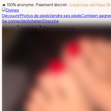
🔥 100% anonyme · Paiement discret ·
créatrices vérifiées 18
Découvrir
Photos de pieds
Vendre ses pieds
Combien gagne
Se connecter
Acheter
S'inscrire
Accueil
Boutique
Pied vernis rouge