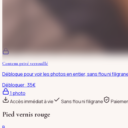
Contenu privé verrouillé
Débloque pour voir les photos en entier, sans flou ni filigran
Débloquer · 35€
1
photo
Accès immédiat à vie
Sans flou ni filigrane
Paiemen
Pied vernis rouge
B