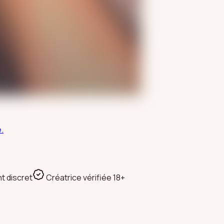
e.
t discret
Créatrice vérifiée 18+